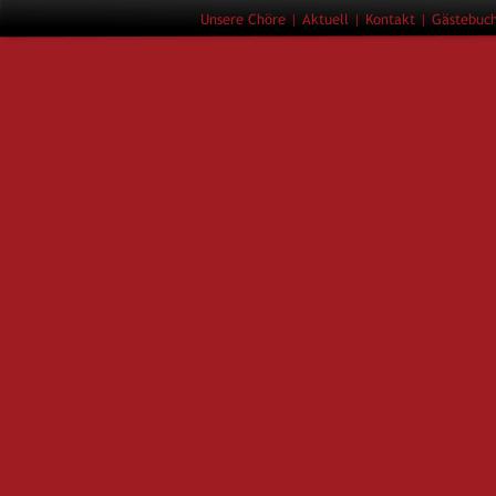
Unsere Chöre
 | 
Aktuell 
| 
Kontakt
 | 
Gästebuc