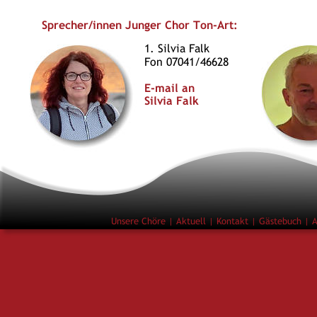
Sprecher/innen Junger Chor Ton-Art:
1. Silvia Falk
Fon 07041/46628
E-mail an 
Silvia Falk
Unsere Chöre
 | 
Aktuell 
| 
Kontakt
 | 
Gästebuch
 | 
A