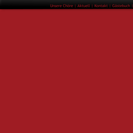
Unsere Chöre
 | 
Aktuell 
| 
Kontakt
 | 
Gästebuch
 |